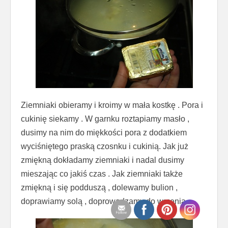
Ziemniaki obieramy i kroimy w mała kostkę . Pora i
cukinię siekamy . W garnku roztapiamy masło ,
dusimy na nim do miękkości pora z dodatkiem
wyciśniętego praską czosnku i cukinią. Jak już
zmiękną dokładamy ziemniaki i nadal dusimy
mieszając co jakiś czas . Jak ziemniaki także
zmiękną i się podduszą , dolewamy bulion ,
doprawiamy solą , doprowadzamy do wrzenia .