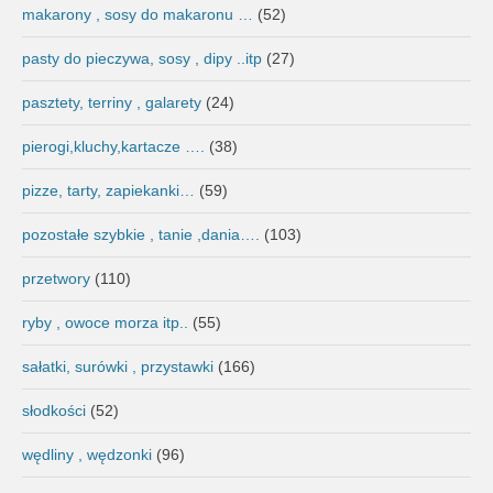
makarony , sosy do makaronu …
(52)
pasty do pieczywa, sosy , dipy ..itp
(27)
pasztety, terriny , galarety
(24)
pierogi,kluchy,kartacze ….
(38)
pizze, tarty, zapiekanki…
(59)
pozostałe szybkie , tanie ,dania….
(103)
przetwory
(110)
ryby , owoce morza itp..
(55)
sałatki, surówki , przystawki
(166)
słodkości
(52)
wędliny , wędzonki
(96)