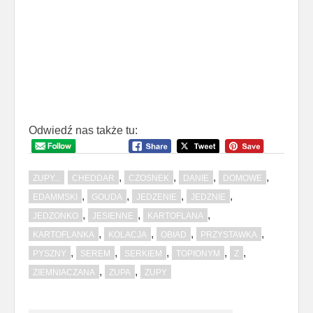
Odwiedź nas także tu:
,
,
,
,
ZUPY...
CHEDDAR
CZOSNEK
DANIE
DOMOWE
,
,
,
,
EDAMMSKI
GOUDA
JEDZENIE
JEDZNIE
,
,
,
JEDZONKO
JESIENNE
KARTOFLANA
,
,
,
,
KARTOFLANKA
KOLACJA
OBIAD
PRZYSTAWKA
,
,
,
,
,
PYSZNY
SEREM
SERKIEM
TOPIONYM
Z
,
,
ZIEMNIACZANA
ZUPA
ZUPY