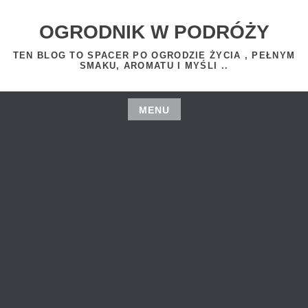
Skip
to
OGRODNIK W PODRÓŻY
content
TEN BLOG TO SPACER PO OGRODZIE ŻYCIA , PEŁNYM
SMAKU, AROMATU I MYŚLI ..
MENU
Skip
to
content