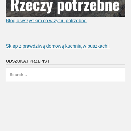
Blog o wszystkim co w życiu potrzebne
Sklep z prawdziwą domową kuchnią w puszkach !
ODSZUKAJ PRZEPIS !
Search
for: