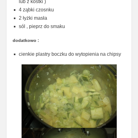
lub z kostki )
4 ząbki czosnku
2 łyżki masła
sól , pieprz do smaku
dodatkowo :
cienkie plastry boczku do wytopienia na chipsy