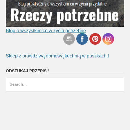
Blog o wszystkim co w życiu potrzebne
Sklep z prawdziwą domową kuchnią w puszkach !
ODSZUKAJ PRZEPIS !
Search
for: