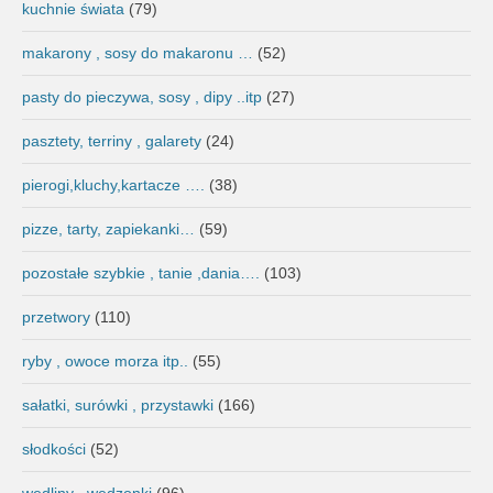
kuchnie świata
(79)
makarony , sosy do makaronu …
(52)
pasty do pieczywa, sosy , dipy ..itp
(27)
pasztety, terriny , galarety
(24)
pierogi,kluchy,kartacze ….
(38)
pizze, tarty, zapiekanki…
(59)
pozostałe szybkie , tanie ,dania….
(103)
przetwory
(110)
ryby , owoce morza itp..
(55)
sałatki, surówki , przystawki
(166)
słodkości
(52)
wędliny , wędzonki
(96)