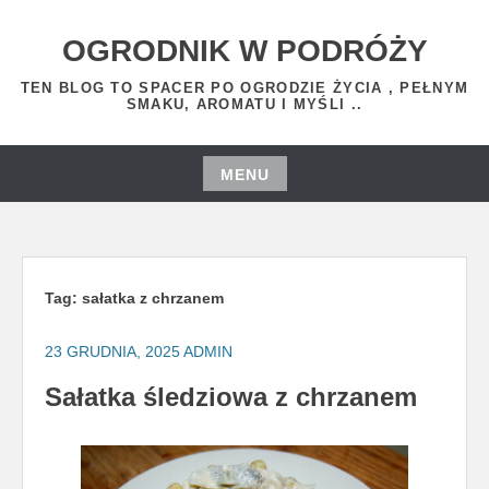
Skip
to
OGRODNIK W PODRÓŻY
content
TEN BLOG TO SPACER PO OGRODZIE ŻYCIA , PEŁNYM
SMAKU, AROMATU I MYŚLI ..
MENU
Skip
to
content
Tag:
sałatka z chrzanem
23 GRUDNIA, 2025
ADMIN
Sałatka śledziowa z chrzanem