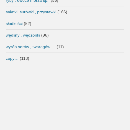
ryby , owoce morza itp..
(55)
sałatki, surówki , przystawki
(166)
słodkości
(52)
wędliny , wędzonki
(96)
wyrób serów , twarogów …
(11)
zupy…
(113)