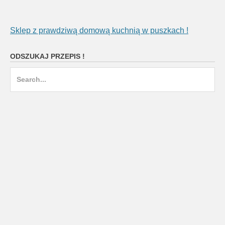
Sklep z prawdziwą domową kuchnią w puszkach !
ODSZUKAJ PRZEPIS !
Search
for: