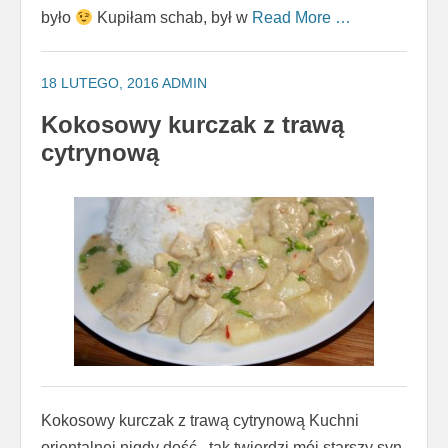
było
Kupiłam schab, był w
Read More …
18 LUTEGO, 2016
ADMIN
Kokosowy kurczak z trawą
cytrynową
Kokosowy kurczak z trawą cytrynową Kuchni
orientalnej nigdy dość , tak twierdzi mój starszy syn