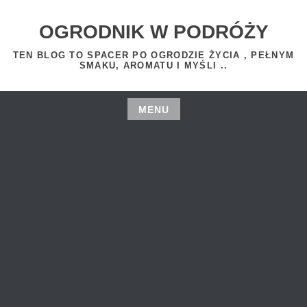
Skip
to
OGRODNIK W PODRÓŻY
content
TEN BLOG TO SPACER PO OGRODZIE ŻYCIA , PEŁNYM
SMAKU, AROMATU I MYŚLI ..
MENU
Skip
to
content