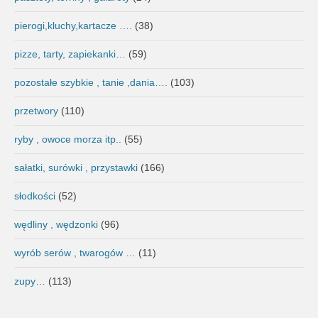
pierogi,kluchy,kartacze ….
(38)
pizze, tarty, zapiekanki…
(59)
pozostałe szybkie , tanie ,dania….
(103)
przetwory
(110)
ryby , owoce morza itp..
(55)
sałatki, surówki , przystawki
(166)
słodkości
(52)
wędliny , wędzonki
(96)
wyrób serów , twarogów …
(11)
zupy…
(113)