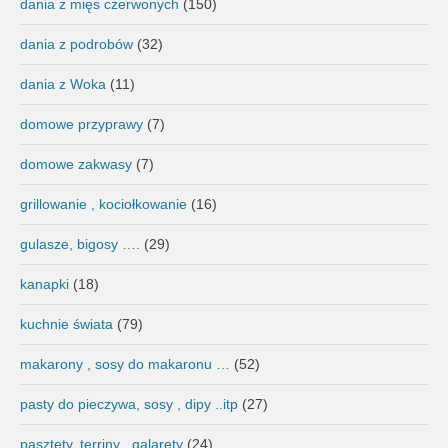
dania z mięs czerwonych
(150)
dania z podrobów
(32)
dania z Woka
(11)
domowe przyprawy
(7)
domowe zakwasy
(7)
grillowanie , kociołkowanie
(16)
gulasze, bigosy ….
(29)
kanapki
(18)
kuchnie świata
(79)
makarony , sosy do makaronu …
(52)
pasty do pieczywa, sosy , dipy ..itp
(27)
pasztety, terriny , galarety
(24)