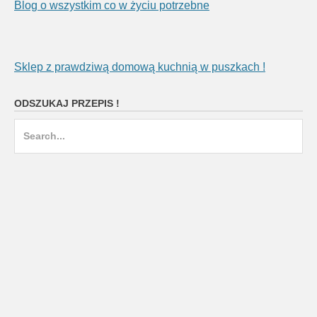
Blog o wszystkim co w życiu potrzebne
Sklep z prawdziwą domową kuchnią w puszkach !
ODSZUKAJ PRZEPIS !
Search
for: