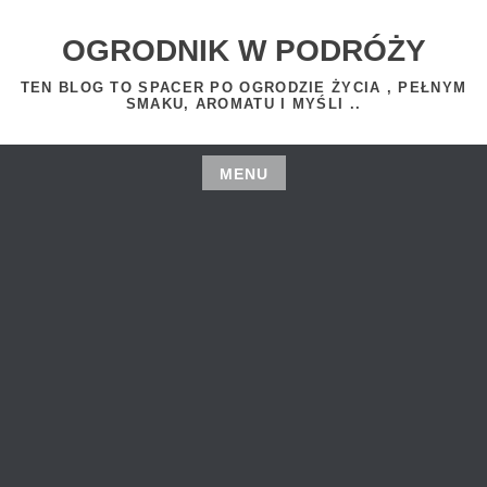
Skip
to
OGRODNIK W PODRÓŻY
content
TEN BLOG TO SPACER PO OGRODZIE ŻYCIA , PEŁNYM
SMAKU, AROMATU I MYŚLI ..
MENU
Skip
to
content