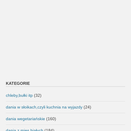
KATEGORIE
chleby,bułki itp
(32)
dania w słoikach,czyli kuchnia na wyjazdy
(24)
dania wegetariańskie
(160)
dania z mięs białych
(184)