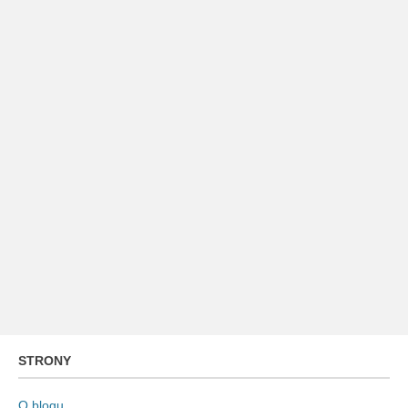
STRONY
O blogu…