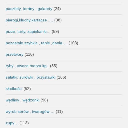
pasztety, terriny , galarety
(24)
pierogi,kluchy,kartacze ….
(38)
pizze, tarty, zapiekanki…
(59)
pozostałe szybkie , tanie ,dania….
(103)
przetwory
(110)
ryby , owoce morza itp..
(55)
sałatki, surówki , przystawki
(166)
słodkości
(52)
wędliny , wędzonki
(96)
wyrób serów , twarogów …
(11)
zupy…
(113)