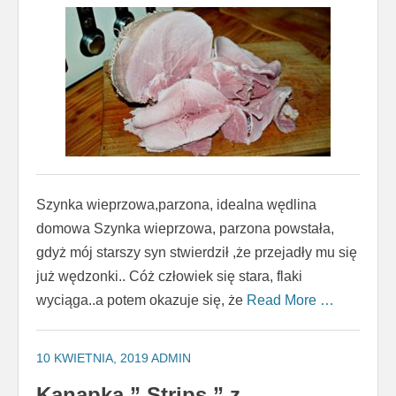
Szynka wieprzowa,parzona, idealna wędlina
domowa Szynka wieprzowa, parzona powstała,
gdyż mój starszy syn stwierdził ,że przejadły mu się
już wędzonki.. Cóż człowiek się stara, flaki
wyciąga..a potem okazuje się, że
Read More …
10 KWIETNIA, 2019
ADMIN
Kanapka ” Strips ” z