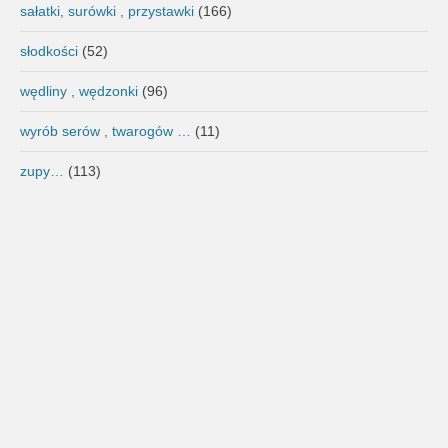
sałatki, surówki , przystawki
(166)
słodkości
(52)
wędliny , wędzonki
(96)
wyrób serów , twarogów …
(11)
zupy…
(113)