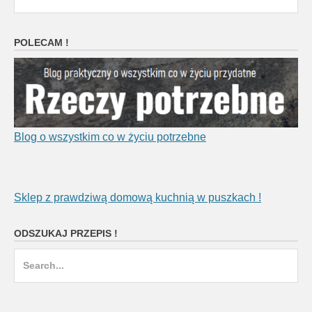
navigation
POLECAM !
Blog o wszystkim co w życiu potrzebne
Sklep z prawdziwą domową kuchnią w puszkach !
ODSZUKAJ PRZEPIS !
Search
for: