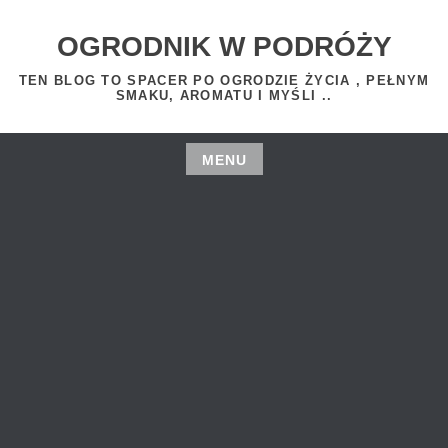
Skip
to
OGRODNIK W PODRÓŻY
content
TEN BLOG TO SPACER PO OGRODZIE ŻYCIA , PEŁNYM
SMAKU, AROMATU I MYŚLI ..
MENU
Skip
to
content