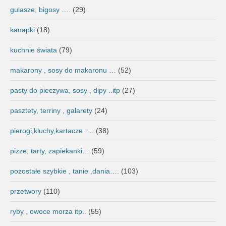
gulasze, bigosy ….
(29)
kanapki
(18)
kuchnie świata
(79)
makarony , sosy do makaronu …
(52)
pasty do pieczywa, sosy , dipy ..itp
(27)
pasztety, terriny , galarety
(24)
pierogi,kluchy,kartacze ….
(38)
pizze, tarty, zapiekanki…
(59)
pozostałe szybkie , tanie ,dania….
(103)
przetwory
(110)
ryby , owoce morza itp..
(55)