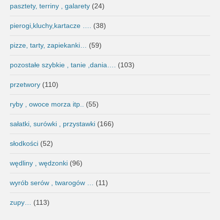
pasztety, terriny , galarety
(24)
pierogi,kluchy,kartacze ….
(38)
pizze, tarty, zapiekanki…
(59)
pozostałe szybkie , tanie ,dania….
(103)
przetwory
(110)
ryby , owoce morza itp..
(55)
sałatki, surówki , przystawki
(166)
słodkości
(52)
wędliny , wędzonki
(96)
wyrób serów , twarogów …
(11)
zupy…
(113)