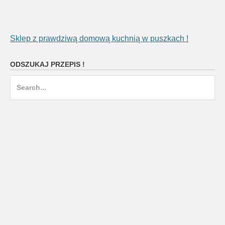
Sklep z prawdziwą domową kuchnią w puszkach !
ODSZUKAJ PRZEPIS !
Search
for: