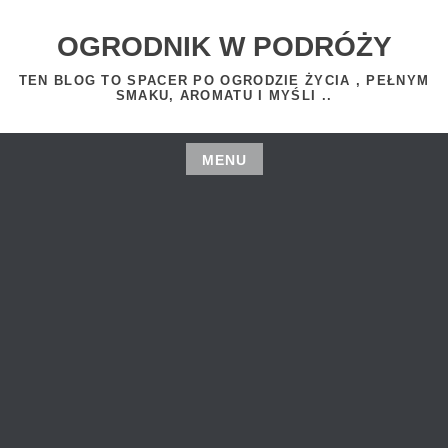
Skip
to
OGRODNIK W PODRÓŻY
content
TEN BLOG TO SPACER PO OGRODZIE ŻYCIA , PEŁNYM
SMAKU, AROMATU I MYŚLI ..
MENU
Skip
to
content