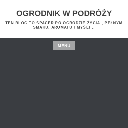
Skip
to
OGRODNIK W PODRÓŻY
content
TEN BLOG TO SPACER PO OGRODZIE ŻYCIA , PEŁNYM
SMAKU, AROMATU I MYŚLI ..
MENU
Skip
to
content