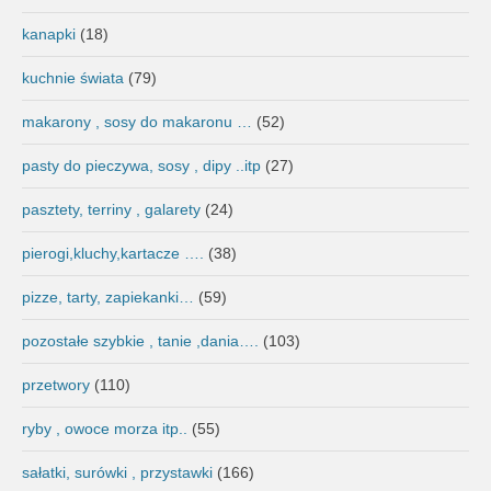
kanapki
(18)
kuchnie świata
(79)
makarony , sosy do makaronu …
(52)
pasty do pieczywa, sosy , dipy ..itp
(27)
pasztety, terriny , galarety
(24)
pierogi,kluchy,kartacze ….
(38)
pizze, tarty, zapiekanki…
(59)
pozostałe szybkie , tanie ,dania….
(103)
przetwory
(110)
ryby , owoce morza itp..
(55)
sałatki, surówki , przystawki
(166)