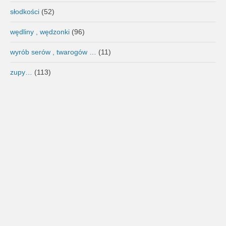
słodkości
(52)
wędliny , wędzonki
(96)
wyrób serów , twarogów …
(11)
zupy…
(113)