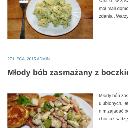
sałatki , w za
moi mali dom
zdania . Warzy
27 LIPCA, 2015
ADMIN
Młody bób zasmażany z boczk
Młody bób za
ulubionych, le
nim zajadać be
chociaż sadz