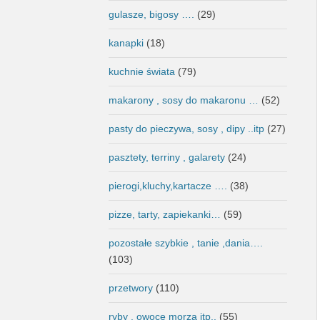
gulasze, bigosy ….
(29)
kanapki
(18)
kuchnie świata
(79)
makarony , sosy do makaronu …
(52)
pasty do pieczywa, sosy , dipy ..itp
(27)
pasztety, terriny , galarety
(24)
pierogi,kluchy,kartacze ….
(38)
pizze, tarty, zapiekanki…
(59)
pozostałe szybkie , tanie ,dania….
(103)
przetwory
(110)
ryby , owoce morza itp..
(55)