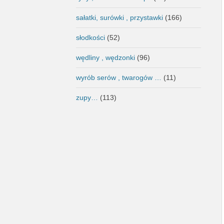
sałatki, surówki , przystawki
(166)
słodkości
(52)
wędliny , wędzonki
(96)
wyrób serów , twarogów …
(11)
zupy…
(113)