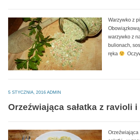
Warzywko z p
Obowiązkową p
warzywko z nat
bulionach, sos
ręka
Oczyw
5 STYCZNIA, 2016
ADMIN
Orzeźwiająca sałatka z ravioli 
Orzeźwiająca s