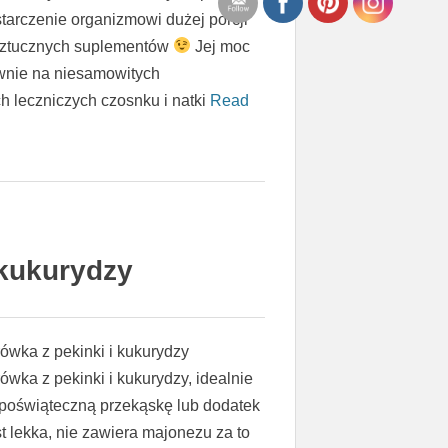
starczenie organizmowi dużej porcji
 sztucznych suplementów
Jej moc
ównie na niesamowitych
h leczniczych czosnku i natki
Read
 kukurydzy
ówka z pekinki i kukurydzy
wka z pekinki i kukurydzy, idealnie
 poświąteczną przekąskę lub dodatek
t lekka, nie zawiera majonezu za to