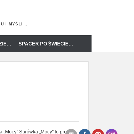
 I MYŚLI ..
ZIE…
SPACER PO ŚWIECIE…
a „Mocy” Surówka „Mocy” to prosty