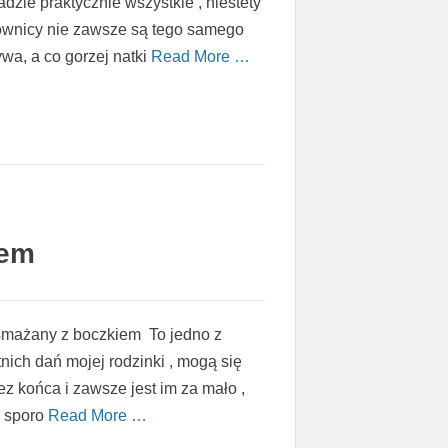
sadzie praktycznie wszystkie , niestety
ownicy nie zawsze są tego samego
wa, a co gorzej natki
Read More …
iem
smażany z boczkiem To jedno z
tnich dań mojej rodzinki , mogą się
z końca i zawsze jest im za mało ,
ę sporo
Read More …