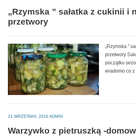
„Rzymska ” sałatka z cukinii i n
przetwory
„Rzymska ” sała
przetwory Sała
początku sezon
wiadomo co z
21 WRZEŚNIA, 2016
ADMIN
Warzywko z pietruszką -domow