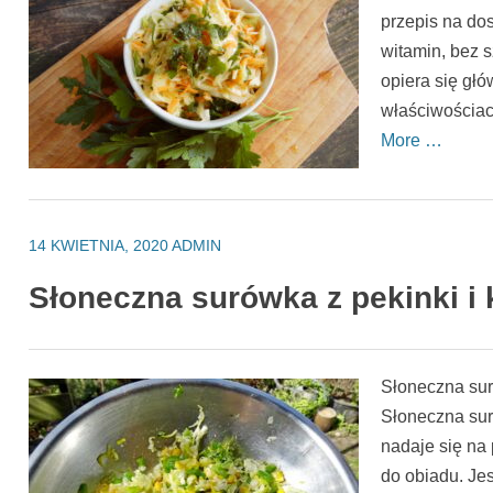
przepis na do
witamin, bez
opiera się gł
właściwościac
More …
14 KWIETNIA, 2020
ADMIN
Słoneczna surówka z pekinki i
Słoneczna sur
Słoneczna suró
nadaje się na
do obiadu. Jes