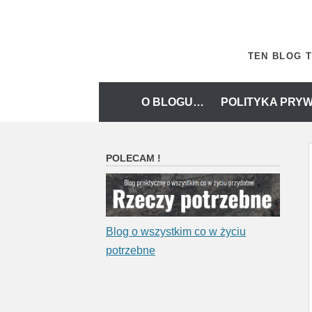
Skip
to
content
TEN BLOG T
Skip
O BLOGU…
POLITYKA PRYW
to
content
POLECAM !
Blog o wszystkim co w życiu
potrzebne