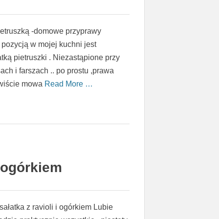
ietruszką -domowe przyprawy
ozycją w mojej kuchni jest
ką pietruszki . Niezastąpione przy
ach i farszach .. po prostu ,prawa
iście mowa
Read More …
i ogórkiem
ałatka z ravioli i ogórkiem Lubie