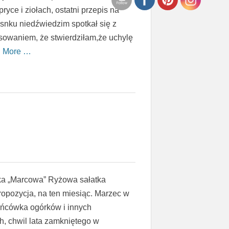
yce i ziołach, ostatni przepis na
snku niedźwiedzim spotkał się z
esowaniem, że stwierdziłam,że uchylę
 More …
ka „Marcowa” Ryżowa sałatka
ropozycja, na ten miesiąc. Marzec w
końcówka ogórków i innych
h, chwil lata zamkniętego w