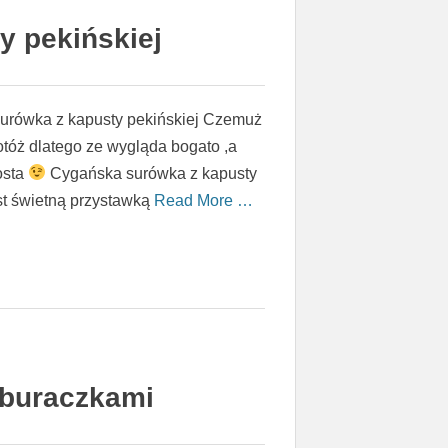
y pekińskiej
surówka z kapusty pekińskiej Czemuż
otóż dlatego ze wygląda bogato ,a
osta
Cygańska surówka z kapusty
est świetną przystawką
Read More …
 buraczkami