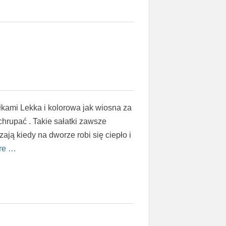
ełkami Lekka i kolorowa jak wiosna za
chrupać . Takie sałatki zawsze
ają kiedy na dworze robi się ciepło i
re …