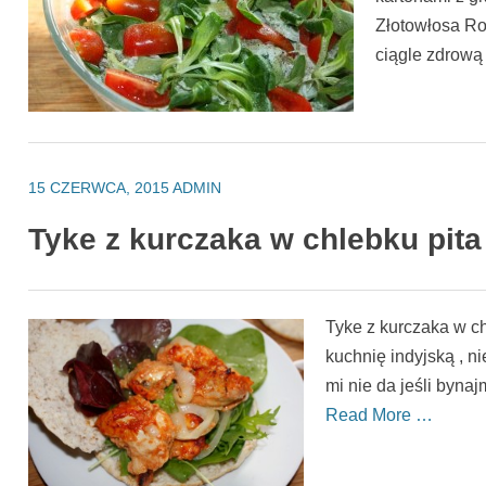
Złotowłosa Ros
ciągle zdrow
15 CZERWCA, 2015
ADMIN
Tyke z kurczaka w chlebku pita
Tyke z kurczaka w c
kuchnię indyjską , n
mi nie da jeśli byna
Read More …