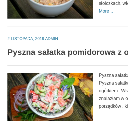
słoiczkach, wi
More …
2 LISTOPADA, 2019
ADMIN
Pyszna sałatka pomidorowa z 
Pyszna sałatk
Pyszna sałatk
ogórkiem . Wsz
znalazłam w o
porządków , k