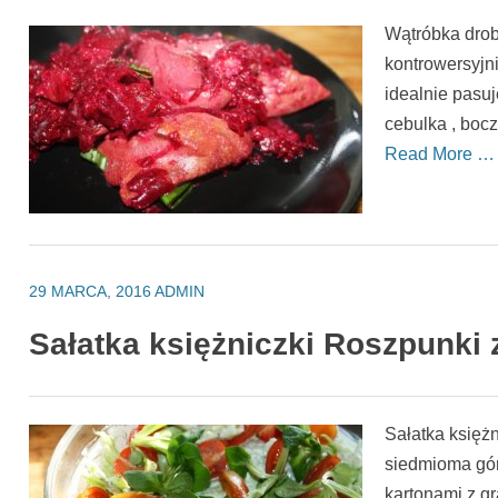
Wątróbka dro
kontrowersyjni
idealnie pasuj
cebulka , boc
Read More …
29 MARCA, 2016
ADMIN
Sałatka księżniczki Roszpunki
Sałatka księż
siedmioma gór
kartonami z gr