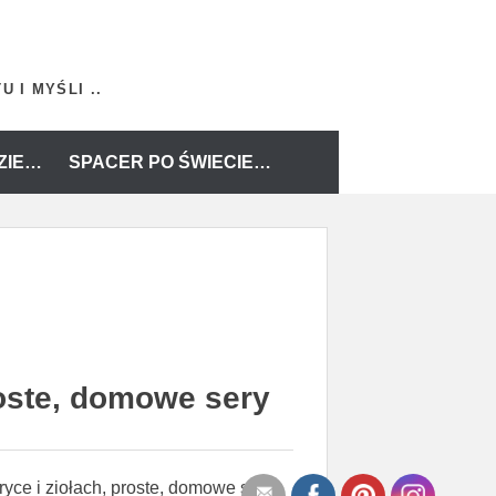
 I MYŚLI ..
ZIE…
SPACER PO ŚWIECIE…
roste, domowe sery
yce i ziołach, proste, domowe sery