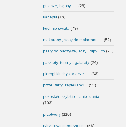
gulasze, bigosy ….
(29)
kanapki
(18)
kuchnie świata
(79)
makarony , sosy do makaronu …
(52)
pasty do pieczywa, sosy , dipy ..itp
(27)
pasztety, terriny , galarety
(24)
pierogi,kluchy,kartacze ….
(38)
pizze, tarty, zapiekanki…
(59)
pozostałe szybkie , tanie ,dania….
(103)
przetwory
(110)
ryby , owoce morza itp..
(55)