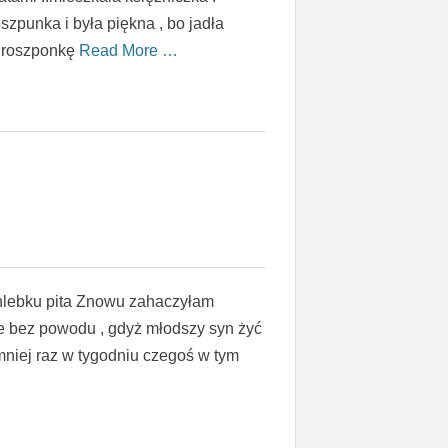
zpunka i była piękna , bo jadła
ą roszponkę
Read More …
hlebku pita Znowu zahaczyłam
ie bez powodu , gdyż młodszy syn żyć
jmniej raz w tygodniu czegoś w tym