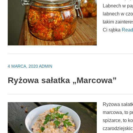
Labnech w papr
labnech w czo
takim zainter
Ci rąbka
Read
4 MARCA, 2020
ADMIN
Ryżowa sałatka „Marcowa”
Ryżowa sałat
marcowa, to p
spiżarce, to 
czarodziejskic