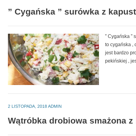
” Cygańska ” surówka z kapust
” Cygańska ” 
to cygańska , 
jest bardzo pr
pekińskiej , j
2 LISTOPADA, 2018
ADMIN
Wątróbka drobiowa smażona z