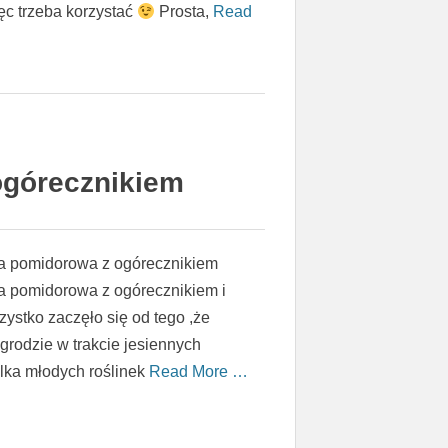
ęc trzeba korzystać
Prosta,
Read
ogórecznikiem
a pomidorowa z ogórecznikiem
a pomidorowa z ogórecznikiem i
ystko zaczęło się od tego ,że
grodzie w trakcie jesiennych
ilka młodych roślinek
Read More …