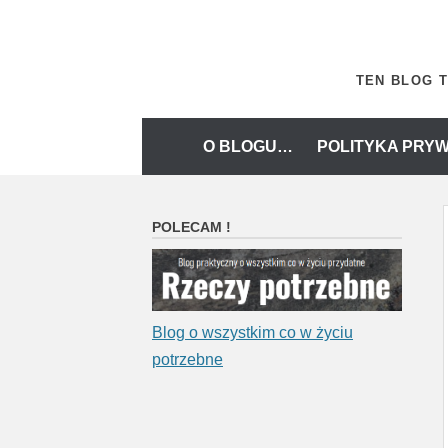
Skip
to
content
TEN BLOG T
Skip
O BLOGU…
POLITYKA PRYW
to
content
POLECAM !
Blog o wszystkim co w życiu
potrzebne