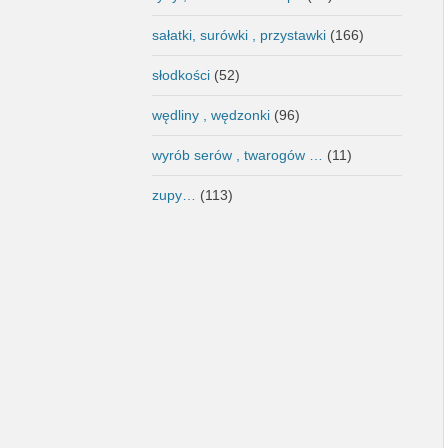
sałatki, surówki , przystawki
(166)
słodkości
(52)
wędliny , wędzonki
(96)
wyrób serów , twarogów …
(11)
zupy…
(113)