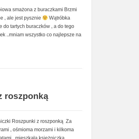
biowa smażona z buraczkami Brzmi
e , ale jest pysznie
Wątróbka
e do tartych buraczków , a do tego
zek ..mniam wszystko co najlepsze na
 z roszponką
niczki Roszpunki z roszponką Za
ami , ośmioma morzami i kilkoma
atami ..mieszkała księżniczka .