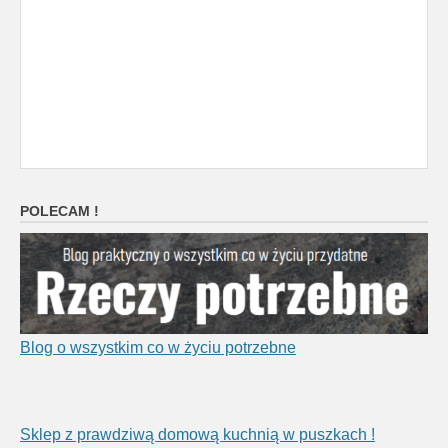
POLECAM !
Blog o wszystkim co w życiu potrzebne
Sklep z prawdziwą domową kuchnią w puszkach !