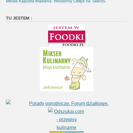
Młoda Kapusta Maślana: Wiosenny Obłęd na Talerzu
TU JESTEM :