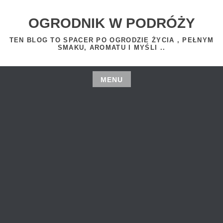
Skip
to
OGRODNIK W PODRÓŻY
content
TEN BLOG TO SPACER PO OGRODZIE ŻYCIA , PEŁNYM
SMAKU, AROMATU I MYŚLI ..
MENU
Skip
to
content