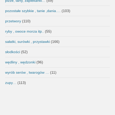
pizze, tarty, zapiekanki…
(59)
pozostałe szybkie , tanie ,dania….
(103)
przetwory
(110)
ryby , owoce morza itp..
(55)
sałatki, surówki , przystawki
(166)
słodkości
(52)
wędliny , wędzonki
(96)
wyrób serów , twarogów …
(11)
zupy…
(113)